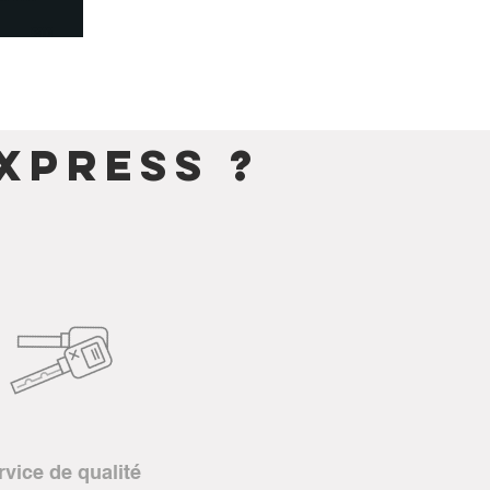
xpress ?
rvice de qualité