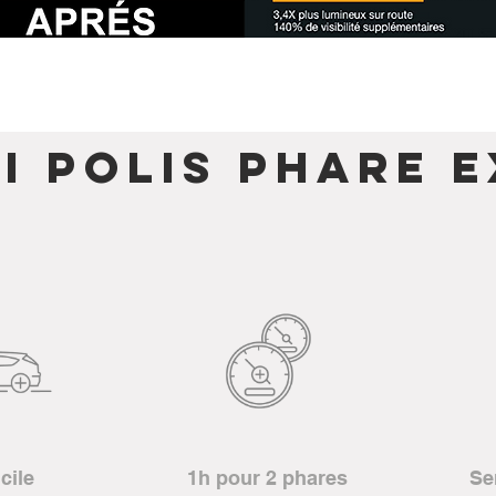
i Polis Phare E
cile
1h pour 2 phares
Se