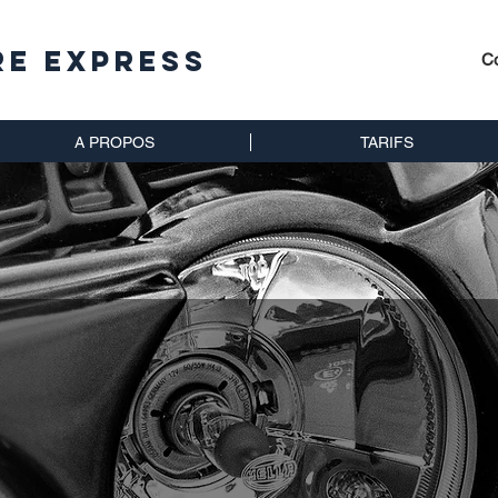
re Express
Co
A PROPOS
TARIFS
service pour
ision optima