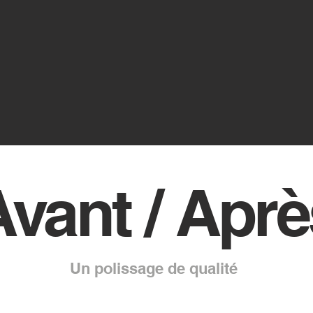
nez rendez-
és maintena
Avant / Aprè
Un polissage de qualité