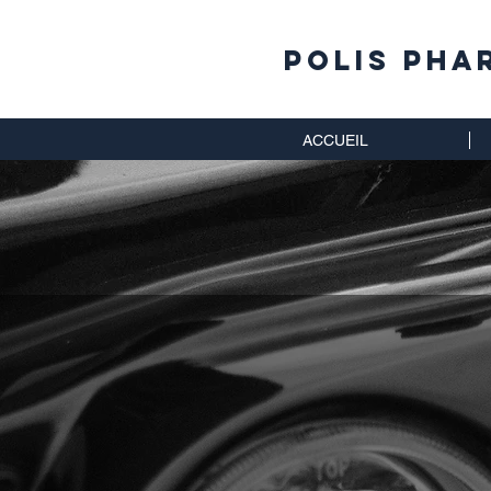
Polis Pha
ACCUEIL
Un 
v