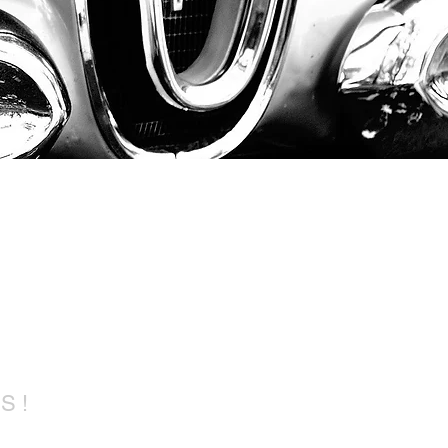
us !
S !