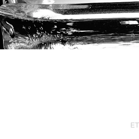
Con
ET