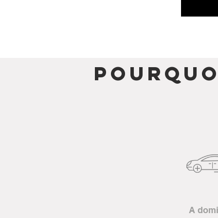
Pourquo
A domi